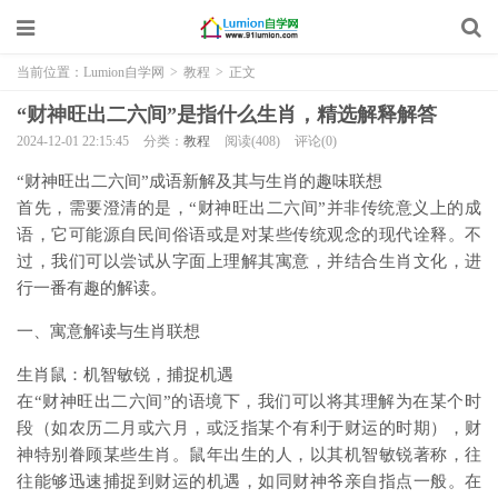
当前位置：
Lumion自学网
>
教程
>
正文
“财神旺出二六间”是指什么生肖，精选解释解答
2024-12-01 22:15:45
分类：
教程
阅读(408)
评论(0)
“财神旺出二六间”成语新解及其与生肖的趣味联想
首先，需要澄清的是，“财神旺出二六间”并非传统意义上的成
语，它可能源自民间俗语或是对某些传统观念的现代诠释。不
过，我们可以尝试从字面上理解其寓意，并结合生肖文化，进
行一番有趣的解读。
一、寓意解读与生肖联想
生肖鼠：机智敏锐，捕捉机遇
在“财神旺出二六间”的语境下，我们可以将其理解为在某个时
段（如农历二月或六月，或泛指某个有利于财运的时期），财
神特别眷顾某些生肖。鼠年出生的人，以其机智敏锐著称，往
往能够迅速捕捉到财运的机遇，如同财神爷亲自指点一般。在