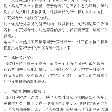
外，虎是典型的野生动物，代表着力量、勇气和自由。
马：马是草原上的精灵，善于奔跑和适应各种恶劣环境。虽然
马在人类文明中多被驯化，但其原始的野性和对自由的向往，
在荒郊野外中得以充分展现。
蛇：蛇是野外常见的爬行动物，以其神秘、灵活和适应性强而
著称。在荒郊野外，蛇是隐秘的猎手，代表着智慧、敏锐和生
存能力。
这些生肖虽然并不直接等同于“荒郊野外”，但它们的特性和象
征意义与荒郊野外的环境有着一定的关联。
二、成语出处探析
“荒郊野外”并非一个成语，而是一个由两个词语组成的短语。
它通常用来形容地处偏远、人烟稀少的地方，带有一种荒凉、
孤寂的氛围。这个短语并没有特定的出处，而是人们在日常生
活中逐渐形成的常用表达。
三、词语相关的背景知识
“荒郊野外”这一词语，反映了人类对自然环境的认知和感受。
在古代社会，由于交通不便和信息闭塞，人们往往对偏远地区
充满未知和畏惧。因此，“荒郊野外”常被用来形容那些远离城