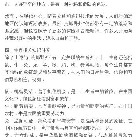
市、人迹罕至的地方，带有一种神秘和危险的色彩。
然而，在现代社会，随着交通和通讯技术的发展，人们对偏远
地区的认知逐渐改变。虽然“荒郊野外”仍然带有一定的荒凉和
孤寂感，但也被赋予了更多的探险和冒险精神。许多人开始向
往荒郊野外的生活，追求自由和宁静。
四、生肖相关知识补充
除了上述与“荒郊野外”有一定关联的生肖外，十二生肖还包括
鼠、牛、兔、龙、羊、猴、鸡、狗、猪等动物。每个生肖都有
其独特的象征意义和故事背景，与人们的日常生活、信仰和习
俗紧密相连。例如：
鼠：机智灵活，善于抓住机会，是十二生肖中的首位。在中国
文化中，鼠也象征着财富和繁荣。
牛：勤劳踏实，具有奉献精神，是力量和勤劳的象征。在中国
农村，牛是农民的重要劳动力。
兔：温顺可爱，寓意着和平与安宁，是温柔和善良的象征。在
中国传统节日中，兔子常常与月亮和嫦娥联系在一起。
龙：吉祥权威，是中华民族的图腾和象征，代表着尊贵和力