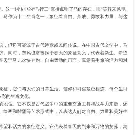
”。这一词语中的“马行三”直接点明了马的存在，而“笑舞东风”则
。马作为十二生肖之一，象征着自由、奔放、勇敢和力量，与这
俗语，但它可能源于古代诗歌或民间传说。在中国古代文学中，马
求。同时，东风也常被赋予春天的象征意义，代表着新生、希望
幅春天里马儿欢快奔跑、自由舞动的画面，寓意着生命的活力和对
象征，它们与人们的日常生活、信仰和习俗紧密相连。每个生肖
多彩的生肖文化。
的地位。它不仅是古代战争中的重要交通工具和战斗力来源，还
、绘画和雕塑等艺术形式中，以表达人们对自由、力量和美好生
希望和活力的象征意义。它代表着春天的到来和万物的复苏，寓