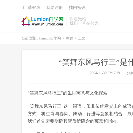
Hi, 请登录
我要注册
找回密码
欢迎光临
我们一直在努力
当前位置：
Lumion自学网
>
教程
>
正文
“笑舞东风马行三”是
2024-11-30 22:17:39
分
“笑舞东风马行三”的生肖寓意与文化探索
“笑舞东风马行三”这一词语，虽非传统意义上的成
方式，将生肖与春风、舞动、行进等意象相结合，展
我们首先需要明确其背后所隐含的寓意和指向。