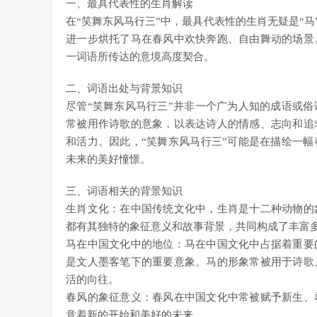
一、最具代表性的生肖解读
在“笑舞东风马行三”中，最具代表性的生肖无疑是“马
进一步烘托了马在春风中欢快奔跑、自由舞动的场景
一词语所传达的意境高度契合。
二、词语出处与背景知识
尽管“笑舞东风马行三”并非一个广为人知的成语或
常被用作诗歌的意象，以表达诗人的情感、志向和追
和活力。因此，“笑舞东风马行三”可能是在描绘一
未来的美好憧憬。
三、词语相关的背景知识
生肖文化：在中国传统文化中，生肖是十二种动物的
都有其独特的象征意义和故事背景，共同构成了丰富
马在中国文化中的地位：马在中国文化中占据着重要
是文人墨客笔下的重要意象。马的形象常被用于诗歌
活的向往。
春风的象征意义：春风在中国文化中常被赋予新生、
意着新的开始和美好的未来。