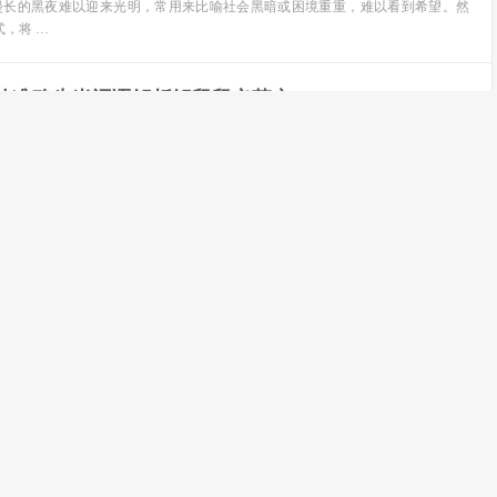
指漫长的黑夜难以迎来光明，常用来比喻社会黑暗或困境重重，难以看到希望。然
，将 …
最佳准确生肖词语解析解释释义落实
赞(
3
)
一短语并非传统意义上的成语，但我们可以将其视为一种富有诗意的表达，并尝试从
肖 …
最佳准确生肖词语解析解释释义落实
赞(
2
)
一表述，虽非传统成语，却蕴含了丰富的意象与诗意。在此，我们尝试将其与三个生
动 …
确生肖词语解析解释释义落实
赞(
2
)
指鸟飞得又高又远，聚集到远方，常用来比喻人或事物志向高远，成就非凡。然而，