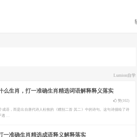
Lumion自学
是什么生肖，打一准确生肖精选词语解释释义落实
赞(
102
)
个成语，而是出自唐代诗人杜牧的《赠别二首·其二》中的诗句。这句诗描绘了诗
透 …
，打一准确生肖精选成语释义解释落实