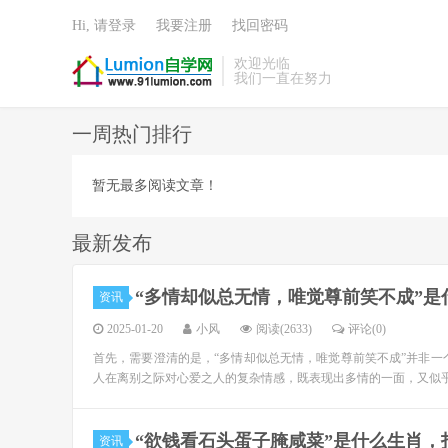
Hi, 请登录
我要注册
找回密码
欢迎光临
我们一直在努力
一周热门排行
暂无最多阅读文章！
最新发布
“多情却似总无情，唯觉尊前笑不成”
资讯
2025-01-20
小风
阅读(2633)
评论(0)
首先，需要澄清的是，“多情却似总无情，唯觉尊前笑不成”并非一
人在离别之际对心爱之人的复杂情感，既表现出多情的一面，又似乎
“欲钱看石头蛋子腌咸菜”是什么生肖
资讯