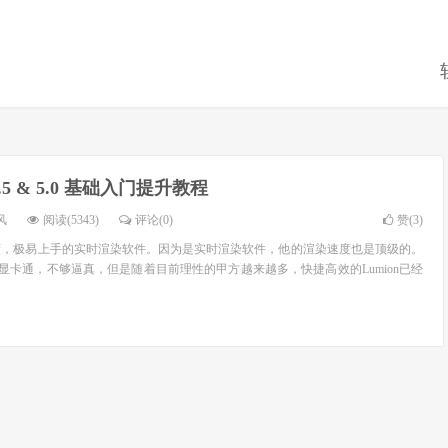
 4.5 & 5.0 基础入门提升教程
风
阅读(5343)
评论(0)
赞(
3
)
单易懂，极易上手的实时渲染软件。因为是实时渲染软件，他的渲染速度也是顶级的。
n稍显卡通，不够逼真，但是随着目前理性的甲方越来越多，快捷高效的Lumion已经