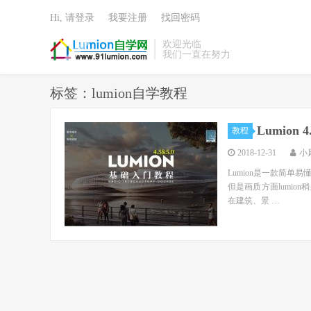
Hi, 请登录
我要注册
找回密码
欢迎光临
我们一直在努力
标签：lumion自学教程
Lumion
教程
2018-12-31
小
Lumion是一款简
但是画质方面lumio
在建筑、景 …